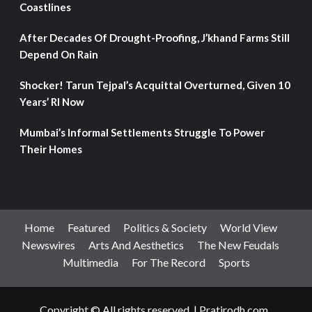
Coastlines
After Decades Of Drought-Proofing, J’khand Farms Still
Depend On Rain
Shocker! Tarun Tejpal’s Acquittal Overturned, Given 10
Years’ RI Now
Mumbai’s Informal Settlements Struggle To Power
Their Homes
Home
Featured
Politics & Society
World View
Newswires
Arts And Aesthetics
The New Feudals
Multimedia
For The Record
Sports
Copyright © All rights reserved.
|
Pratirodh.com
.