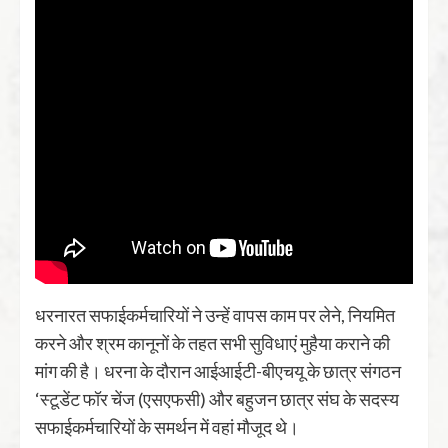
धरनारत सफाईकर्मचारियों ने उन्हें वापस काम पर लेने, नियमित
करने और श्रम कानूनों के तहत सभी सुविधाएं मुहैया कराने की
मांग की है। धरना के दौरान आईआईटी-बीएचयू के छात्र संगठन
‘स्टूडेंट फॉर चेंज (एसएफसी) और बहुजन छात्र संघ के सदस्य
सफाईकर्मचारियों के समर्थन में वहां मौजूद थे।