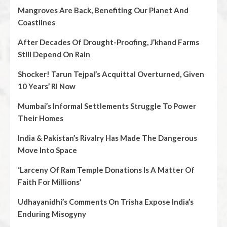
Mangroves Are Back, Benefiting Our Planet And
Coastlines
After Decades Of Drought-Proofing, J’khand Farms
Still Depend On Rain
Shocker! Tarun Tejpal’s Acquittal Overturned, Given
10 Years’ RI Now
Mumbai’s Informal Settlements Struggle To Power
Their Homes
India & Pakistan’s Rivalry Has Made The Dangerous
Move Into Space
‘Larceny Of Ram Temple Donations Is A Matter Of
Faith For Millions’
Udhayanidhi’s Comments On Trisha Expose India’s
Enduring Misogyny