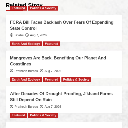
Related Stroy
Featured
Politics & Society
FCRA Bill Faces Backlash Over Fears Of Expanding
State Control
Shalini
Aug 7, 2026
Earth And Ecology
Featured
Mangroves Are Back, Benefiting Our Planet And
Coastlines
Pratirodh Bureau
Aug 7, 2026
Earth And Ecology
Featured
Politics & Society
After Decades Of Drought-Proofing, J’khand Farms
Still Depend On Rain
Pratirodh Bureau
Aug 7, 2026
Featured
Politics & Society