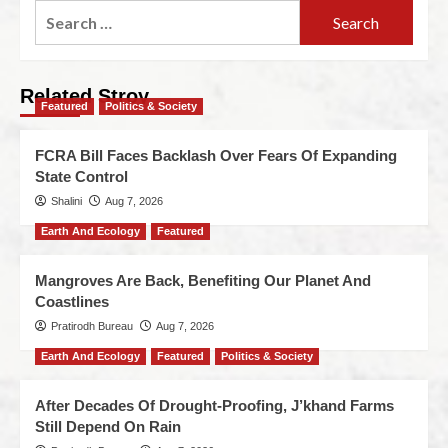
Related Stroy
Featured
Politics & Society
FCRA Bill Faces Backlash Over Fears Of Expanding
State Control
Shalini
Aug 7, 2026
Earth And Ecology
Featured
Mangroves Are Back, Benefiting Our Planet And
Coastlines
Pratirodh Bureau
Aug 7, 2026
Earth And Ecology
Featured
Politics & Society
After Decades Of Drought-Proofing, J’khand Farms
Still Depend On Rain