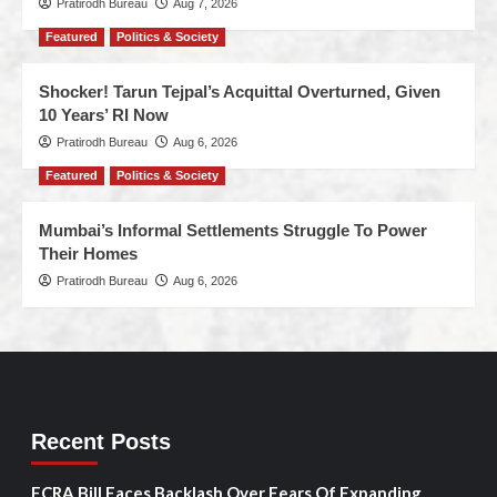
Pratirodh Bureau
Aug 7, 2026
Featured
Politics & Society
Shocker! Tarun Tejpal’s Acquittal Overturned, Given
10 Years’ RI Now
Pratirodh Bureau
Aug 6, 2026
Featured
Politics & Society
Mumbai’s Informal Settlements Struggle To Power
Their Homes
Pratirodh Bureau
Aug 6, 2026
Recent Posts
FCRA Bill Faces Backlash Over Fears Of Expanding