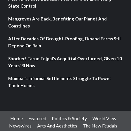
State Control
Mangroves Are Back, Benefiting Our Planet And
Coastlines
After Decades Of Drought-Proofing, J’khand Farms Still
Depend On Rain
Shocker! Tarun Tejpal’s Acquittal Overturned, Given 10
Years’ RI Now
Mumbai’s Informal Settlements Struggle To Power
Their Homes
Home
Featured
Politics & Society
World View
Newswires
Arts And Aesthetics
The New Feudals