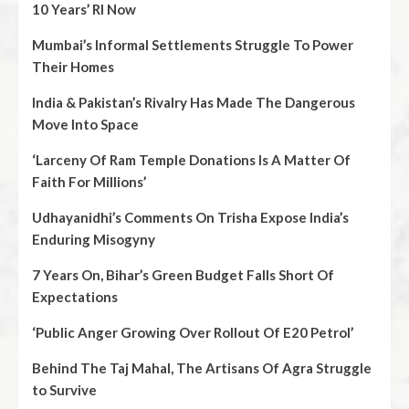
10 Years’ RI Now
Mumbai’s Informal Settlements Struggle To Power
Their Homes
India & Pakistan’s Rivalry Has Made The Dangerous
Move Into Space
‘Larceny Of Ram Temple Donations Is A Matter Of
Faith For Millions’
Udhayanidhi’s Comments On Trisha Expose India’s
Enduring Misogyny
7 Years On, Bihar’s Green Budget Falls Short Of
Expectations
‘Public Anger Growing Over Rollout Of E20 Petrol’
Behind The Taj Mahal, The Artisans Of Agra Struggle
to Survive