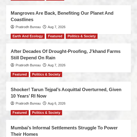
Mangroves Are Back, Benefiting Our Planet And
Coastlines
Pratirodh Bureau
Aug 7, 2026
Earth And Ecology
Featured
Politics & Society
After Decades Of Drought-Proofing, J’khand Farms
Still Depend On Rain
Pratirodh Bureau
Aug 7, 2026
Featured
Politics & Society
Shocker! Tarun Tejpal’s Acquittal Overturned, Given
10 Years’ RI Now
Pratirodh Bureau
Aug 6, 2026
Featured
Politics & Society
Mumbai’s Informal Settlements Struggle To Power
Their Homes