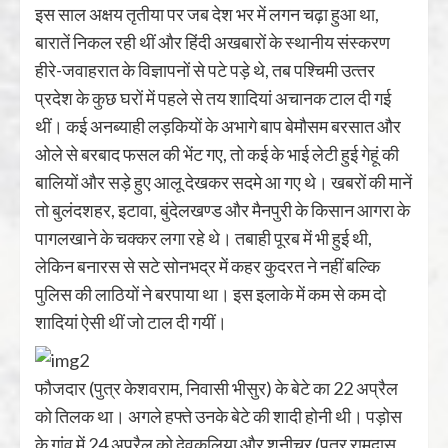
इस साल अक्षय तृतीया पर जब देश भर में लगन चढ़ा हुआ था,
बारातें निकल रही थीं और हिंदी अखबारों के स्‍थानीय संस्‍करण
हीरे-जवाहरात के विज्ञापनों से पटे पड़े थे, तब पश्चिमी उत्‍तर
प्रदेश के कुछ घरों में पहले से तय शादियां अचानक टाल दी गई
थीं। कई अनब्‍याही लड़कियों के अभागे बाप बेमौसम बरसात और
ओले से बरबाद फसल की भेंट गए, तो कई के भाई लेटी हुई गेहूं की
बालियों और सड़े हुए आलू देखकर सदमे आ गए थे। खबरों की मानें
तो बुलंदशहर, इटावा, बुंदेलखण्‍ड और मैनपुरी के किसान आगरा के
पागलखाने के चक्‍कर लगा रहे थे। तबाही पूरब में भी हुई थी,
लेकिन बनारस से सटे सोनभद्र में कहर कुदरत ने नहीं बल्कि
पुलिस की लाठियों ने बरपाया था। इस इलाके में कम से कम दो
शादियां ऐसी थीं जो टाल दी गयीं।
फौजदार (पुत्र केशवराम, निवासी भीसुर) के बेटे का 22 अप्रैल
को तिलक था। अगले हफ्ते उनके बेटे की शादी होनी थी। पड़ोस
के गांव में 24 अप्रैल को देवकलिया और शनीचर (पुत्र रामदास,