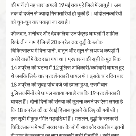
की मानें तो यह धारा अगली 19 मई तक पूरे जिले में लागू है। अब
तक दो दर्जन से ज्‍यादा गिरफ्तारियां हो चुकी हैं। आंदोलनकारियों
को चुन-चुन कर पकड़ा जा रहा है।
फौजदार, शनीचर और देवकलिया उन पंद्रह घायलों में शामिल
सिर्फ तीन नाम हैं जिन्‍हें 20 अप्रैल तक दुद्धी के ब्‍लॉक
चिकित्‍सालय में बिना पानी, दातुन और खून से लथपथ कपड़ों में
अंधेरे वार्डों में कैद रखा गया था। प्रशासन की सूची के मुताबिक
14 अप्रैल की घटना में 12 पुलिस अधिकारी/कर्मचारी घायल हुए
थे जबकि सिर्फ चार प्रदर्शनकारी घायल थे। इसके चार दिन बाद
18 अप्रैल की सुबह पांच बजे जो हमला हुआ, उसमें चार
पुलिसकर्मियों को घायल बताया गया है जबकि 19 प्रदर्शनकारी
घायल हैं। दोनों दिनों की संख्‍या की तुलना करने पर ऐसा लगता है
कि 18 अप्रैल की कार्रवाई हिसाब चुकाने के लिए की गयी थी।
इस सूची में कुछ गंभीर गड़बडि़यां हैं। मसलन, दुद्धी के सरकारी
चिकित्‍सालय में भर्ती सत्‍तर पार के जोगी साव और तकरीबन इतनी
ही उम्र के रुकसार का नाम सरकारी सूची में नहीं है। इसी तरह