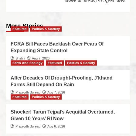
विकास की बलिवेदी पर: दूसरी किस्‍त
More Stories
Featured
Politics & Society
FCRA Bill Faces Backlash Over Fears Of
Expanding State Control
Shalini
Aug 7, 2026
Earth And Ecology
Featured
Politics & Society
After Decades Of Drought-Proofing, J’khand
Farms Still Depend On Rain
Pratirodh Bureau
Aug 7, 2026
Featured
Politics & Society
Shocker! Tarun Tejpal’s Acquittal Overturned,
Given 10 Years’ RI Now
Pratirodh Bureau
Aug 6, 2026