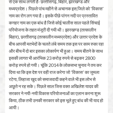
से एक साथ लगती है- छत्‍तीसगढ़, बिहार, झारखण्‍ड और
मध्‍यप्रदेश। पिछले पांच महीने से अचानक इस जि़ले को ‘विकास’
नाम का रोग लग गया है। इसके पीछे पांगन नदी पर प्रस्‍तावित
कनहर नाम का एक बांध है जिसे कोई चालीस साल पहले सिंचाई
परियोजना के तहत मंजूरी दी गयी थी। झारखण्‍ड (तत्‍कालीन
बिहार), छत्‍तीसगढ़ (तत्‍कालीन मध्‍यप्रदेश) और उत्‍तर प्रदेश के
बीच आपसी मतभेदों के चलते लंबे समय तक इस पर काम रुका रहा
और बीच में दो बार इसका लोकार्पण भी हुआ। समय बीतने के साथ
इसकी लागत भी आरंभिक 23 करोड़ रुपये से बढ़कर 2800
करोड़ रुपये हो गयी। चूंकि 2014 के लोकसभा चुनाव ने तय कर
दिया था कि इस देश पर वही राज करेगा जो ‘विकास’ का जुमला
रटेगा, लिहाजा खुद को समाजवादी कहने वाले भी इस लोभ से
अछूते न रह सके। पिछले साल जिस वक्‍त अखिलेश यादव की
सरकार ने नयी-नयी विकास परियोजनाओं का एलान करना शुरू
किया, ठीक तभी उनकी सरकार को इस भूले हुए बांध की भी याद हो
आयी।