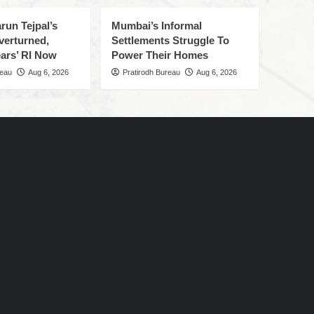
run Tejpal’s
Mumbai’s Informal
verturned,
Settlements Struggle To
ars’ RI Now
Power Their Homes
reau
Aug 6, 2026
Pratirodh Bureau
Aug 6, 2026