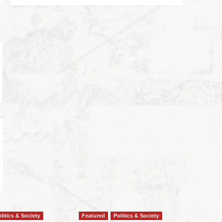
litics & Society
Featured
Politics & Society