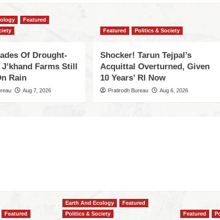
cology
Featured
ciety
Featured
Politics & Society
cades Of Drought-
Shocker! Tarun Tejpal’s
 J’khand Farms Still
Acquittal Overturned, Given
n Rain
10 Years’ RI Now
ureau
Aug 7, 2026
Pratirodh Bureau
Aug 6, 2026
Earth And Ecology
Featured
Featured
Politics & Society
Featured
Po