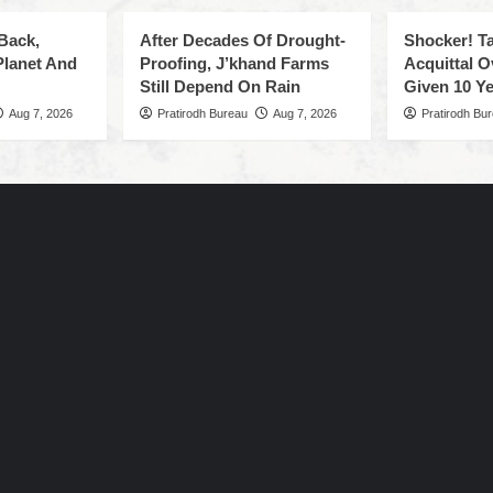
Back,
After Decades Of Drought-
Shocker! Ta
Planet And
Proofing, J’khand Farms
Acquittal O
Still Depend On Rain
Given 10 Ye
Aug 7, 2026
Pratirodh Bureau
Aug 7, 2026
Pratirodh Bu