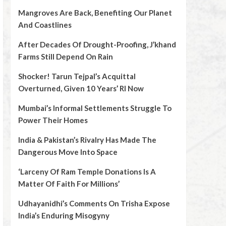
Mangroves Are Back, Benefiting Our Planet
And Coastlines
After Decades Of Drought-Proofing, J’khand
Farms Still Depend On Rain
Shocker! Tarun Tejpal’s Acquittal
Overturned, Given 10 Years’ RI Now
Mumbai’s Informal Settlements Struggle To
Power Their Homes
India & Pakistan’s Rivalry Has Made The
Dangerous Move Into Space
‘Larceny Of Ram Temple Donations Is A
Matter Of Faith For Millions’
Udhayanidhi’s Comments On Trisha Expose
India’s Enduring Misogyny