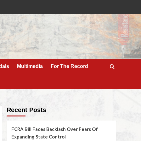
dals
Multimedia
For The Record
Recent Posts
FCRA Bill Faces Backlash Over Fears Of
Expanding State Control