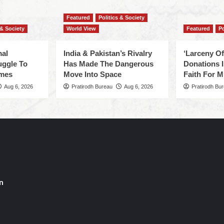
Featured
Politics & Society
 & Society
World View
Featured
Po
mal
India & Pakistan’s Rivalry
‘Larceny O
uggle To
Has Made The Dangerous
Donations I
omes
Move Into Space
Faith For Mi
Aug 6, 2026
Pratirodh Bureau
Aug 6, 2026
Pratirodh Bu
n