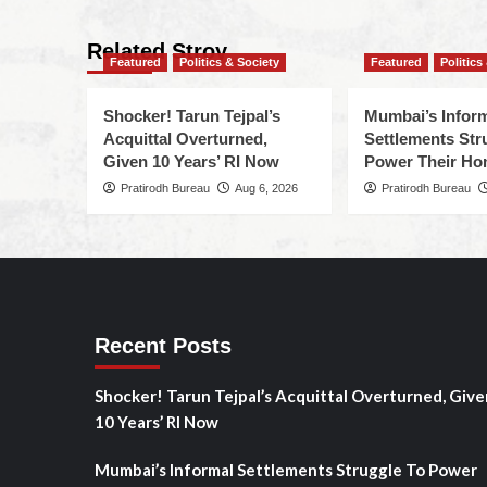
Related Stroy
Featured
Politics & Society
Featured
Politics
Shocker! Tarun Tejpal’s
Mumbai’s Infor
Acquittal Overturned,
Settlements Str
Given 10 Years’ RI Now
Power Their H
Pratirodh Bureau
Aug 6, 2026
Pratirodh Bureau
Recent Posts
Shocker! Tarun Tejpal’s Acquittal Overturned, Give
10 Years’ RI Now
Mumbai’s Informal Settlements Struggle To Power