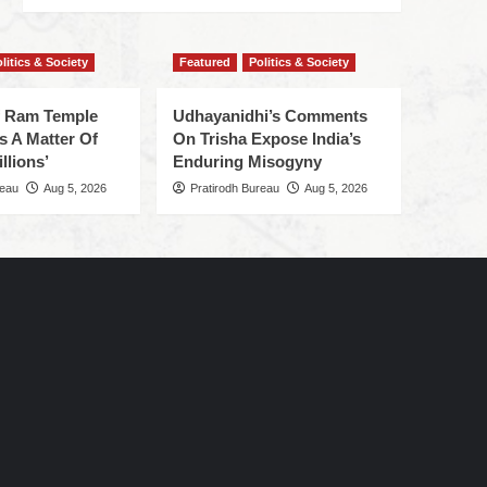
litics & Society
Featured
Politics & Society
f Ram Temple
Udhayanidhi’s Comments
s A Matter Of
On Trisha Expose India’s
llions’
Enduring Misogyny
reau
Aug 5, 2026
Pratirodh Bureau
Aug 5, 2026