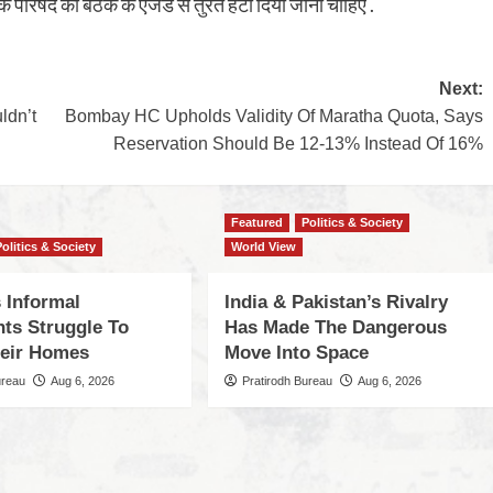
क परिषद की बैठक के एजेंडे से तुरंत हटा दिया जाना चाहिए .
Next:
ldn’t
Bombay HC Upholds Validity Of Maratha Quota, Says
Reservation Should Be 12-13% Instead Of 16%
Featured
Politics & Society
Politics & Society
World View
 Informal
India & Pakistan’s Rivalry
nts Struggle To
Has Made The Dangerous
eir Homes
Move Into Space
ureau
Aug 6, 2026
Pratirodh Bureau
Aug 6, 2026