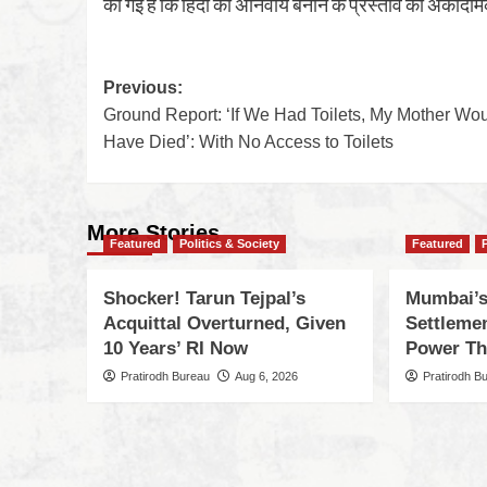
की गई है कि हिंदी को अनिवार्य बनाने के प्रस्ताव को अकादमि
Previous:
Ground Report: ‘If We Had Toilets, My Mother Wou
Have Died’: With No Access to Toilets
More Stories
Featured
Politics & Society
Featured
Shocker! Tarun Tejpal’s
Mumbai’s
Acquittal Overturned, Given
Settleme
10 Years’ RI Now
Power Th
Pratirodh Bureau
Aug 6, 2026
Pratirodh B