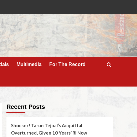
dals
Multimedia
For The Record
Recent Posts
Shocker! Tarun Tejpal’s Acquittal
Overturned, Given 10 Years’ RI Now