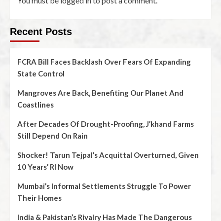
You must be
logged in
to post a comment.
Recent Posts
FCRA Bill Faces Backlash Over Fears Of Expanding
State Control
Mangroves Are Back, Benefiting Our Planet And
Coastlines
After Decades Of Drought-Proofing, J’khand Farms
Still Depend On Rain
Shocker! Tarun Tejpal’s Acquittal Overturned, Given
10 Years’ RI Now
Mumbai’s Informal Settlements Struggle To Power
Their Homes
India & Pakistan’s Rivalry Has Made The Dangerous