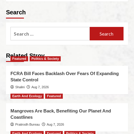
Search
Related Stroy
Featured
Politics & Society
FCRA Bill Faces Backlash Over Fears Of Expanding
State Control
Shalini
Aug 7, 2026
Earth And Ecology
Featured
Mangroves Are Back, Benefiting Our Planet And
Coastlines
Pratirodh Bureau
Aug 7, 2026
Earth And Ecology
Featured
Politics & Society